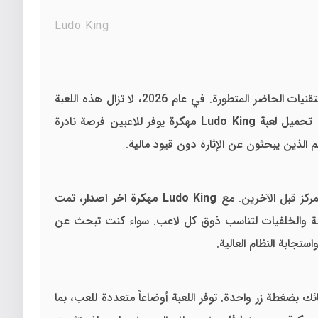
Ludo King
ظاهرة عالمية أعادت تعريف ألعاب الطاولة الكلاسيكية في العصر الرقمي، حيث نجحت في دمج عبق الماضي بتقنيات الحاضر المتطورة. في عام 2026، لا تزال هذه اللعبة
ن
تحميل لعبة Ludo King مهكرة
يوفر للاعبين فرصة نادرة
 الذين يبحثون عن الإثارة دون قيود مالية.
مركز قبل الآخرين. مع
Ludo King مهكرة اخر اصدار
، تمت
تجابة النظام العالية.
 بضغطة زر واحدة. توفر اللعبة أوضاعاً متعددة للعب، بما