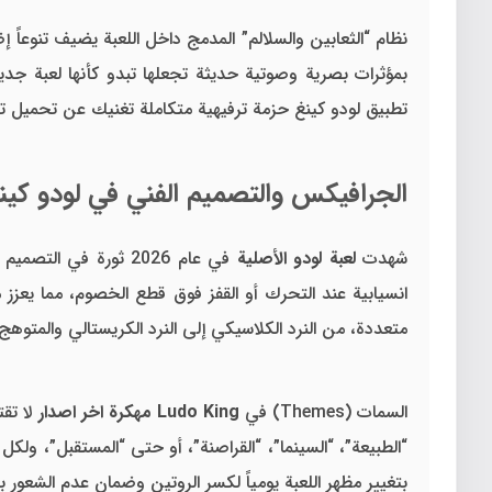
نظام “الثعابين والسلالم” المدمج داخل اللعبة يضيف تنوعاً إ
بمؤثرات بصرية وصوتية حديثة تجعلها تبدو كأنها لعبة جدي
تطبيق لودو كينغ حزمة ترفيهية متكاملة تغنيك عن تحميل تط
الجرافيكس والتصميم الفني في لودو كين
شهدت
لعبة لودو الأصلية
انسيابية عند التحرك أو القفز فوق قطع الخصوم، مما يعزز م
متعددة، من النرد الكلاسيكي إلى النرد الكريستالي والمتوهج،
السمات (Themes) في
Ludo King مهكرة اخر اصدار
لا تقت
“الطبيعة”، “السينما”، “القراصنة”، أو حتى “المستقبل”، ولك
بتغيير مظهر اللعبة يومياً لكسر الروتين وضمان عدم الشعور با