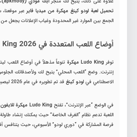
علاوة على ذلك، يتيح لك متجر
ابك مودي (apkmody)
،
تحميل لعبة لودو كينغ مهكرة من ميديا فاير
عبر موقعنا، 
الجمع بين الموارد غير المحدودة وغياب الإعلانات يجعل من
أوضاع اللعب المتعددة في Ludo King 2026
توفر
Ludo King مهكرة
تنوعاً مذهلاً في أوضاع اللعب لي
إنترنت. وضع “اللعب المحلي” يتيح لك ولأصدقائك الجلوس ح
الاصطناعي في
لودو كينغ
قد تم تطويره في عام 2026 ليصبح أكثر ذكاءً وقدرة على محاكاة تحركات اللاعبين البشريين، مما يوفر لك تمريناً ممتازاً قبل الدخول في البطولات العالمية.
في الوضع “عبر الإنترنت”، تفتح
Ludo King مهكرة للايفون
و
اللعبة تدعم نظام “الغرف الخاصة” حيث يمكنك إنشاء طاولة
فرصة المشاركة في “دوري لودو” الأسبوعي، حيث يتنافس أفض