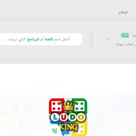
الإعلان
اب
2259
أدخل اسم
اللعبة
أو
البرنامج
الذي تريده ...
 العاب مهكرة