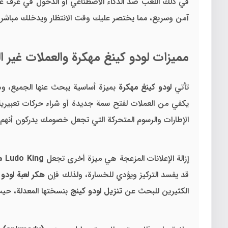
في ذلك اللعب ضد الذكاء الاصطناعي أو الدخول في غرف عا
آمن وسريع، مما يختصر عليك وقت الانتظار ويدخلك مباشرة 
مميزات لودو كينغ مهكرة والعملات غير ا
تأتي
لودو كينغ مهكرة
بميزة أساسية يبحث عنها الجميع، وه
يكفي من العملات لفتح سمة جديدة أو شراء حركات تعبيري
الإطارات والرسوم المتحركة التي تجعل خصومك يدركون أنهم ي
إزالة الإعلانات المزعجة هي ميزة أخرى تجعل
Ludo King مهكرة 2026
قد يفسد التركيز ويؤدي للخسارة، ولذلك فإن
هكر لعبة لودو 
الكثيرين للبحث عن
تنزيل لودو كينج
بنسختها المعدلة، حيث 