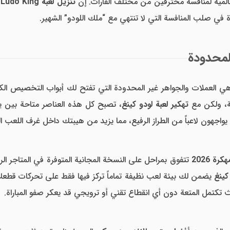
لمية لمنافسة محترفين من مختلف القارات. إن
تنزيل لعبة Ludo King مهكرة من ميديا فاير
في صلب المنافسة التي لا تنتهي مع “ملك اللودو” الشهير.
لمحدودة
ي العملات والجواهر غير المحدودة التي تفتح لك أبواب التخصيص الكا
ة، ولكن مع
تهكير لعبة لودو كينغ
، تصبح كل هذه العناصر متاحة بين ي
واجهون لاعباً من الطراز الرفيع، مما يزيد من هيبتك داخل غرف اللعب ا
تتفوق بمراحل على النسخة المجانية المتوفرة في المتاجر ا
كينغ
يضمن لك بيئة لعب نظيفة تماماً تركز فيها فقط على تحركات قطع
تكتمل المتعة دون أي انقطاع تقني أو ترويجي قد يعكر صفو المباراة.