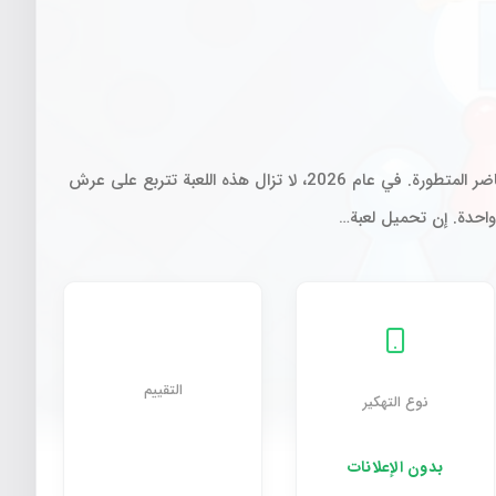
LUDO KING مهكرة ظاهرة عالمية أعادت تعريف ألعاب الطاولة الكلاسيكية في العصر الرقمي، حيث نجحت في دمج عبق الماضي بتقنيات الحاضر المتطورة. في عام 2026، لا تزال هذه اللعبة تتربع على عرش
 واحدة. إن تحميل لعبة…
التقييم
نوع التهكير
بدون الإعلانات