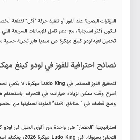
المؤثرات البصرية عند الفوز أو تنفيذ حركة “أكل” لقطعة ال
لتكون أكثر استجابة، مع دعم كامل للإيماءات السريعة التي 
تحميل لعبة لودو كينغ مهكرة من ميديا فاير
تجربة حسية متك
نصائح احترافية للفوز في لودو كينغ مهكر
لتحقيق الفوز المستمر في
Ludo King مهكرة
، لا يكفي الح
أسرع وقت ممكن لزيادة خياراتك في التحرك. باستخدام
هك
وضع قطعك في “المناطق الآمنة” الملونة لحمايتها من الخ
استراتيجية “الحصار” هي واحدة من أقوى الحيل في
لودو ك
التجاوز بسهولة. في
Ludo King مهكرة 2026
، يمكنك استغ