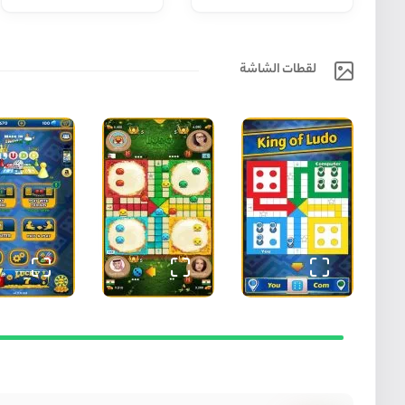
تحميل لعبة Ludo King مهكرة 2026 للاندرويد
لقطات الشاشة