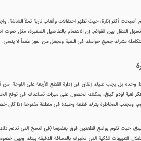
خصم أصبحت أكثر إثارة، حيث تظهر احتفالات وألعاب نارية تملأ الشاشة. 
تسهل التنقل بين القوائم. إن الاهتمام بالتفاصيل الصغيرة، مثل صوت اص
املة تشرك جميع حواسك في اللعبة وتجعل من الفوز طعماً لا ينسى.
ة
ظ وحده بل يجب عليك إتقان فن إدارة القطع الأربعة على اللوحة. من 
ر لعبة لودو كينغ
، يمكنك الحصول على ميزات تساعدك في توقع الحركا
صوم، وتجنب المخاطرة بترك قطعة وحيدة في منطقة مفتوحة إذا كان خ
ينغ
، حيث تقوم بوضع قطعتين فوق بعضهما (في النسخ التي تدعم ذلك
لال التنبيهات الذكية التي تخبرك بالمسافة الدقيقة بينك وبين خصومك