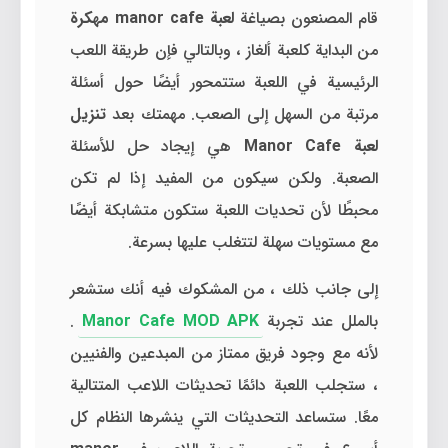
قام المصنعون بصياغة
لعبة
manor cafe مهكرة
من البداية كلعبة ألغاز ، وبالتالي فإن طريقة اللعب
الرئيسية في اللعبة ستتمحور أيضًا حول أسئلة
مرتبة من السهل إلى الصعب. مهمتك بعد
تنزيل
لعبة Manor Cafe
هي إيجاد حل للأسئلة
الصعبة. ولكن سيكون من المفيد إذا لم تكن
محبطًا لأن تحديات اللعبة ستكون متشابكة أيضًا
مع مستويات سهلة لتتغلب عليها بسرعة.
إلى جانب ذلك ، من المشكوك فيه أنك ستشعر
بالملل عند تجربة
Manor Cafe MOD APK
.
لأنه مع وجود فريق ممتاز من المبدعين والفنيين
، ستجلب اللعبة دائمًا تحديثات اللاعب المتتالية
معًا. ستساعد التحديثات التي ينشرها النظام كل