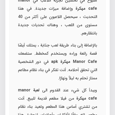
أسبوع في تحسين تجربة اللاعب في
manor
cafe مهكرة
وإضافة ميزات جديدة. في هذا
التحديث ، سيحصل اللاعبون على أكثر من 40
مستوى من اللعب ، وهناك تحديات جديدة
بانتظارهم.
بالإضافة إلى بناء طريقة لعب جذابة ، يمتلك أيضًا
قصة رائعة وراءه ويستخدم كمخطط. ستضعك
Manor Cafe مهكرة
apk
في دور الشخصية
التي تحقق أحلامه. أنت تفكر في بناء نظام مطاعم
ممتاز تحلم به ليلاً ونهارًا.
ويبدأ كل شيء عند القدوم الى
لعبة manor
cafe مهكرة
من فيلا مطعم قديمة للبيع. أنت
من تشتري أساس هذا المطعم وتعيد بناء نظام
مطعم رائع وفقًا لأفكارك وأحلامك. لتحقيق هذا