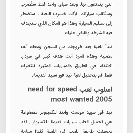
التي يتمتعون بها. وبعد سباق واحد فقط ستُضرب
وستُثقب سيارتك. لأنك خسرت اللعبة ، ستضطر
إلى تسليم السيارة وهذا هو المكان الذي ستجدك
فيه الشرطة وتقبض عليك.
تبدأ اللعبة بعد خروجك من السجن ومعك ألف
مصيبة وهذه المرة أنت هدف كبير في سردار.
الانتقام في الطريق والمباريات المثيرة تنتظرك
فقط قم ب
تحميل لعبة نيد فور سبيد القديمة
.
اسلوب لعب need for speed
most wanted 2005
نيد فور سبيد موست وانتد للكمبيوتر مضغوطة
هي تحميل العاب سيارات قديمة للكمبيوتر . لقد
تحسنت طريقة اللعب في اللعبة كثيرًا مقارنة