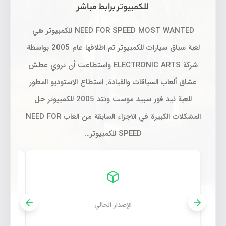
للكمبيوتر برابط مباشر
NEED FOR SPEED ​​MOST WANTED للكمبيوتر هي
لعبة سباق سيارات للكمبيوتر تم اطلاقها عام 2005 بواسطة
شركة ELECTRONIC ARTS واستطاعت أن تروي عطش
عشاق ألعاب السباقات والقيادة. استطاع الاستوديو المطور
للعبة نيد فور سبيد موست ونتد 2005 للكمبيوتر حل
المشكلات الكبيرة في الاجزاء السابقة من العاب NEED FOR
SPEED للكمبيوتر…
الإصدار الحالي
تحميل need for speed most wanted 2005 للكمبيوتر برابط مباشر