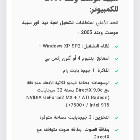
للكمبيوتر:
الحد الأدنى لمتطلبات
تشغيل لعبة نيد فور سبيد
موست ونتد 2005
:
نظام التشغيل
: Windows XP SP2 +
المعالج
: بنتيوم 4 أو أثلون إكس بي
الذاكرة
: 1 جيجا بايت رام
الرسومات
: بطاقة فيديو ثلاثية الأبعاد متوافقة
مع DirectX 9.0c بسعة 32 ميجابايت
(NVIDIA GeForce2 MX + / ATI Radeon
7500+ / Intel 915+)
التخزين
: 3 جيجابايت مساحة متوفرة
بطاقة الصوت
: بطاقة صوت متوافقة مع
DirectX