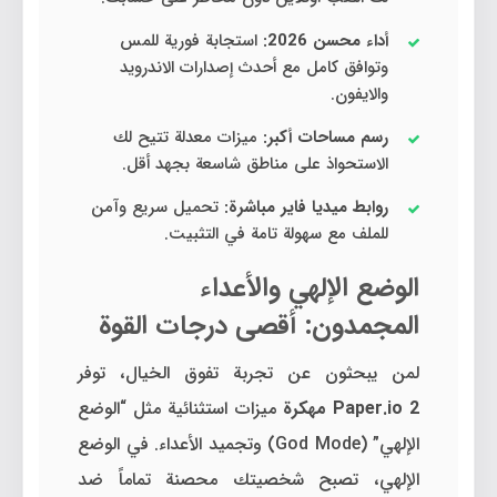
أداء محسن 2026:
استجابة فورية للمس
وتوافق كامل مع أحدث إصدارات الاندرويد
والايفون.
رسم مساحات أكبر:
ميزات معدلة تتيح لك
الاستحواذ على مناطق شاسعة بجهد أقل.
روابط ميديا فاير مباشرة:
تحميل سريع وآمن
للملف مع سهولة تامة في التثبيت.
الوضع الإلهي والأعداء
المجمدون: أقصى درجات القوة
لمن يبحثون عن تجربة تفوق الخيال، توفر
Paper.io 2 مهكرة
ميزات استثنائية مثل “الوضع
الإلهي” (God Mode) وتجميد الأعداء. في الوضع
الإلهي، تصبح شخصيتك محصنة تماماً ضد