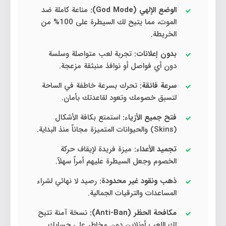
الوضع الإلهي (God Mode):
مناعة كاملة ضد
الموت، مما يتيح لك السيطرة على 100% من
الخريطة.
بدون إعلانات:
تجربة لعب متواصلة وسلسة
دون أي فواصل أو نوافذ منبثقة مزعجة.
سرعة فائقة:
تحرك بسرعة خاطفة في الساحة
لتسبق خصومك وتعود لقاعدتك بأمان.
فتح جميع الأزياء:
استمتع بكافة الأشكال
(Skins) والحيوانات المتميزة مجاناً منذ البداية.
تجميد الأعداء:
ميزة فريدة لإيقاف حركة
الخصوم وجعل السيطرة عليهم أمراً سهلاً.
ذهب ونقود غير محدودة:
رصيد لا نهائي لشراء
المساعدات والترقيات الجمالية.
مكافحة الحظر (Anti-Ban):
نسخة آمنة تتيح
لك اللعب أونلاين دون مخاطر على حسابك.