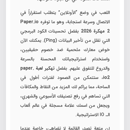
اللعب في وضع “الأونلاين” يتطلب استقراراً في
الاتصال وسرعة استجابة، وهو ما توفره
Paper.io
2 مهكرة 2026
بفضل تحسينات الكود البرمجي
التي تقلل من تأخير البيانات (Ping). يمكنك الآن
خوض معارك ملحمية ضد خصوم حقيقيين،
واستخدام استراتيجياتك المحسنة بالسرعة
والدروع للتفوق عليهم. بفضل
تهكير لعبة paper.
io2
، ستتمكن من الصمود لفترات أطول في
الساحة، مما يراكم لك المزيد من النقاط والمكافآت
التي تساهم في رفع تصنيفك الأسبوعي والشهري،
ويجعل من اسمك علامة مسجلة في عالم ألعاب
الـ IO الاستراتيجية.
إن متعة تصدر القائمة لا تضاهى، خاصة عندما