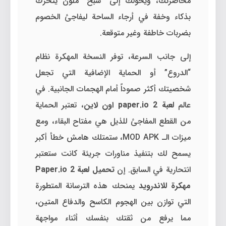
محاصرتك، ويحولك إلى “شبح” ملون يتحرك
بذكاء وخفة في أرجاء الساحة ليفاجئ الخصوم
بضربات خاطفة وغير متوقعة.
إلى جانب السرعة، توفر النسخة المهكرة نظام
“الدروع” أو الحماية الإضافية التي تجعل
شخصيتك أكثر صموداً أمام الهجمات الجانبية. في
عالم
لعبة paper.io 2 اون لاين
، تعتبر الحماية
من القطع المفاجئ للذيل هي مفتاح البقاء، ومع
ميزات الـ MOD APK، ستمتلك هامش خطأ أكبر
يسمح لك بتنفيذ مناورات جريئة كانت ستعتبر
انتحارية في السابق. إن
تحميل لعبة Paper.io 2
مهكرة للاندرويد
يمنحك هذه الترسانة المتطورة
التي توازن بين الهجوم الكاسح والدفاع المتين،
مما يرفع من ثقتك بنفسك أثناء مواجهة