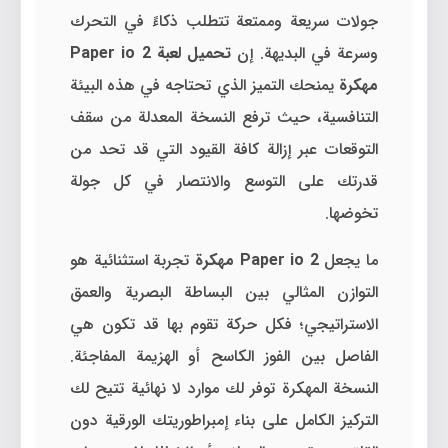
جولات سريعة وممتعة تتطلب ذكاءً في التحرك
وسرعة في البديهة. إن
تحميل لعبة Paper io 2
مهكرة
يمنحك التميز الذي تحتاجه في هذه البيئة
التنافسية، حيث ترفع النسخة المعدلة من سقف
التوقعات عبر إزالة كافة القيود التي قد تحد من
قدرتك على التوسع والانتصار في كل جولة
تخوضها.
ما يجعل
Paper io 2 مهكرة
تجربة استثنائية هو
التوازن المثالي بين البساطة البصرية والعمق
الاستراتيجي؛ فكل حركة تقوم بها قد تكون هي
الفاصل بين الفوز الكاسح أو الهزيمة المفاجئة.
النسخة المهكرة توفر لك موارد لا نهائية تتيح لك
التركيز الكامل على بناء إمبراطوريتك الورقية دون