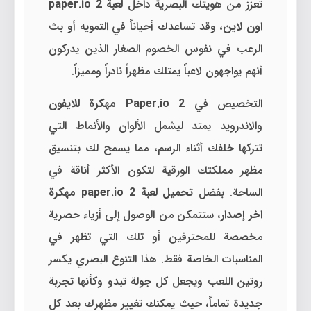
تعزز من هويتك البصرية داخل
لعبة paper.io 2
اون لاين
، وقد تساعدك أحياناً في التمويه أو بث
الرعب في نفوس الخصوم الصغار الذين يدركون
أنهم يواجهون لاعباً يمتلك مظهراً نادراً ومميزاً.
التخصيص في
Paper.io 2 مهكرة للايفون
والاندرويد يمتد ليشمل الألوان والأنماط التي
تتركها خلفك أثناء الرسم، مما يسمح لك بتنسيق
مظهر مملكتك الورقية لتكون الأكثر أناقة في
الساحة. بفضل
تحميل لعبة paper.io 2 مهكرة
اخر إصدار
، ستتمكن من الوصول إلى أزياء حصرية
مخصصة للمحترفين أو تلك التي تظهر في
المناسبات الخاصة فقط. هذا التنوع البصري يكسر
روتين اللعب ويجعل كل جولة تبدو وكأنها تجربة
جديدة تماماً، حيث يمكنك تغيير مظهرك بعد كل