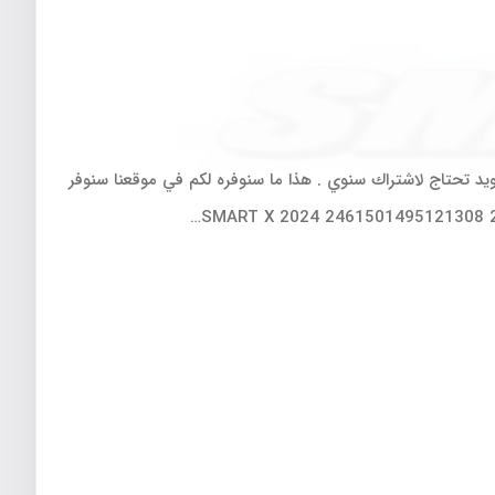
S للاندرويد من افضل تطبيقات ال IPTV لمشاهدة المباريات و القنوات الفضاءية و لكن لتشغيل تطبيق SMART X للاندرويد تحتاج لاشتراك سنوي . هذا ما سنوفره لكم في موقعنا سنوفر