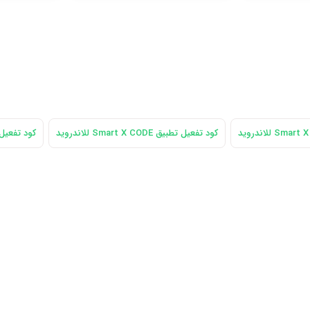
كود تفعيل تطبيق Smart X CODE للاندرويد
كود تفعيل تطبيق t X