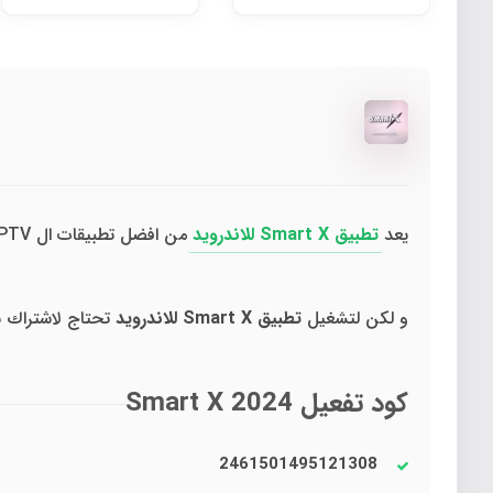
كود تفعيل تطبيق Smart X CODE للاندرويد
يعد
تطبيق Smart X للاندرويد
من افضل تطبيقات ال IPTV لمشاهدة المباريات و القنوات الفضاءية
و لكن لتشغيل
تطبيق Smart X للاندرويد
تحتاج لاشتراك س
كود تفعيل Smart X 2024
2461501495121308