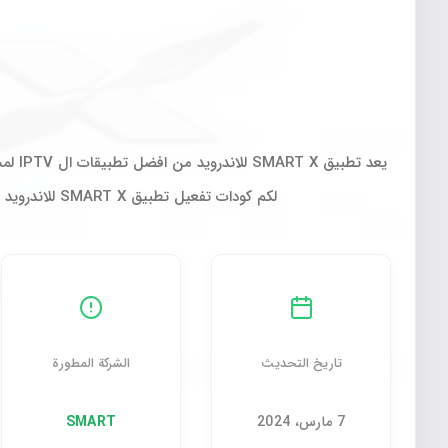
لكم كودات تفعيل تطبيق SMART X للاندرويد محدثة اسبوعيا كود تفعيل SMART X 2024 2461501495121308 2461501495121308 2461501495121308…
تاريخ التحديث
الشركة المطورة
7 مارس، 2024
SMART