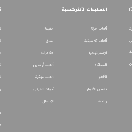
التصنيفات الأكثر شعبية
أ
ا
ألعاب حركة
خفيفة
ا
rt
ة
.
ألعاب كلاسيكية
سباق
ut
م
ة
الإستراتيجية
مغامرات
r
ن
المحاكاة
ألعاب أونلاين
K
الألغاز
ألعاب مهكرة
ل
تقمص الأدوار
أدوات الفيديو
و
رياضة
الاتصال
ت
K
t