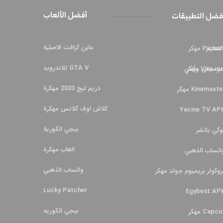
أفضل الألعاب
فضل التطبيقات
ماين كرافت الاصلية
لتعليم
Picsa مهكر
GTA V للاندرويد
Viva c مهكر
وسيقى وأغانٍ
دريم ليج 2023 مهكرة
Kinemaste مهكر
كلاش اوف كلانس مهكرة
Yacine TV AP
ببجي الكورية
وكي باتشر
العاب مهكرة
اتساب الذهبي
واتساب الذهبي
روكولر بريميوم جولد مهكر
Lucky Patcher
Egybest AP
ببجي الكوريه
Capcu مهكر