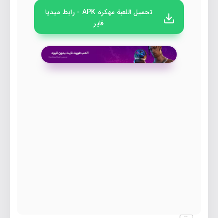
تحميل اللعبة مهكرة APK - رابط ميديا
فاير