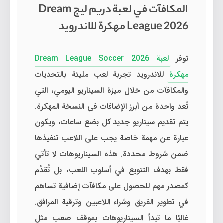
المكافآت في لعبة دريم ليج Dream
League 2026 مهكرة للاندرويد
توفر
لعبة Dream League Soccer 2026
مهكرة
للاندرويد تجربة لعب مليئة بالتحديات
والمكافآت من خلال ميزة السيناريو اليومي، التي
تُعد واحدة من أبرز الإضافات في النسخة المهكرة.
يتم تقديم سيناريو جديد كل بضع ساعات، ويكون
عبارة عن مهمة خاصة يجب على اللاعب تنفيذها
ضمن شروط محددة. هذه السيناريوهات لا تأتي
فقط بهدف التنويع في أسلوب اللعب، بل تُقدَّم
كمصدر مهم للحصول على مكافآت إضافية تساهم
في تطوير الفريق وشراء اللاعبين وترقية المرافق.
غالبًا ما تبدأ السيناريوهات بموقف صعب مثل