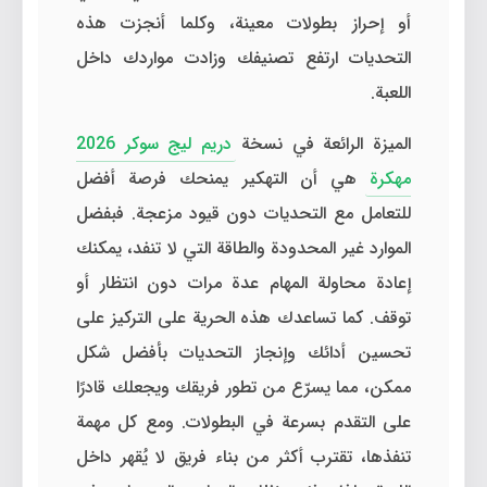
أو إحراز بطولات معينة، وكلما أنجزت هذه
التحديات ارتفع تصنيفك وزادت مواردك داخل
اللعبة.
الميزة الرائعة في نسخة
دريم ليج سوكر 2026
مهكرة
هي أن التهكير يمنحك فرصة أفضل
للتعامل مع التحديات دون قيود مزعجة. فبفضل
الموارد غير المحدودة والطاقة التي لا تنفد، يمكنك
إعادة محاولة المهام عدة مرات دون انتظار أو
توقف. كما تساعدك هذه الحرية على التركيز على
تحسين أدائك وإنجاز التحديات بأفضل شكل
ممكن، مما يسرّع من تطور فريقك ويجعلك قادرًا
على التقدم بسرعة في البطولات. ومع كل مهمة
تنفذها، تقترب أكثر من بناء فريق لا يُقهر داخل