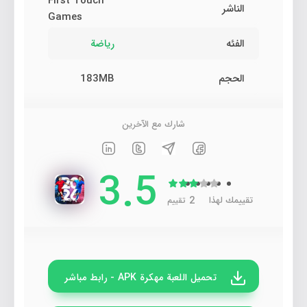
First Touch
الناشر
Games
الفئه
رياضة
الحجم
183MB
شارك مع الآخرين
3.5
2
تقييمك لهذا
تقييم
تحميل اللعبة مهكرة APK - رابط مباشر