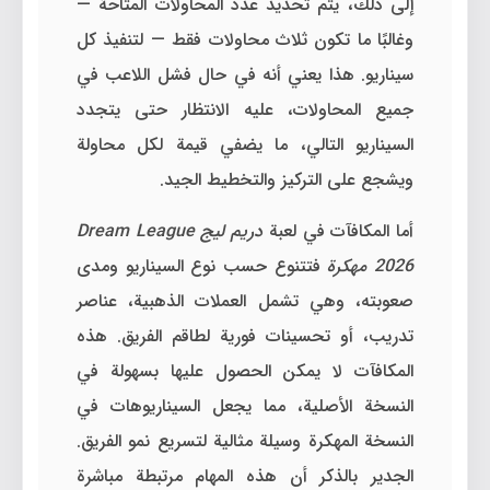
إلى ذلك، يتم تحديد عدد المحاولات المتاحة —
وغالبًا ما تكون ثلاث محاولات فقط — لتنفيذ كل
سيناريو. هذا يعني أنه في حال فشل اللاعب في
جميع المحاولات، عليه الانتظار حتى يتجدد
السيناريو التالي، ما يضفي قيمة لكل محاولة
ويشجع على التركيز والتخطيط الجيد.
أما المكافآت في لعبة
دريم ليج Dream League
2026 مهكرة
فتتنوع حسب نوع السيناريو ومدى
صعوبته، وهي تشمل العملات الذهبية، عناصر
تدريب، أو تحسينات فورية لطاقم الفريق. هذه
المكافآت لا يمكن الحصول عليها بسهولة في
النسخة الأصلية، مما يجعل السيناريوهات في
النسخة المهكرة وسيلة مثالية لتسريع نمو الفريق.
الجدير بالذكر أن هذه المهام مرتبطة مباشرة