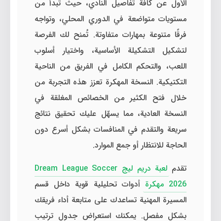
الأول عن كافة تفاصيل النادي، حيث تبدأ من
مستويات متواضعة في الدوري المحلي، وتواجه
فرقًا متنوعة بمهارات متفاوتة. تُمنح لك الفرصة
لتشكيل التشكيلة الأساسية، واختيار أسلوب
اللعب، والتحكم الكامل في الفريق من الناحية
التكتيكية. النسخة المهكرة تعزز هذه التجربة من
خلال فتح الكثير من الخصائص المغلقة في
النسخة العادية، مما يسهّل عليك تحقيق نتائج
سريعة والتقدم في المنافسات بشكل أسرع دون
الحاجة للانتظار أو جمع الموارد.
تقدم
لعبة دريم ليج Dream League Soccer
2026 مهكرة
أدوات تحليلية قوية داخل قسم
المسيرة المهنية تساعدك على متابعة أداء فريقك
بشكل مفصل. يمكنك استعراض جدول ترتيب