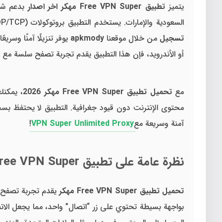
يتميز
تطبيق Free VPN Super مهكر اخر اصدار
بدعم شبك
السعودية والإمارات. يستخدم التطبيق بروتوكولات OpenVPN (UDP/TCP) لتشفير البيانات، مما يضمن حماية خصوصيتك عند استخدام شبكات WiFi عامة.
تسجيل
من خلال موقعنا
apkmody
يوفر تنزيلًا آمنًا وس
أو الأندرويد، فإن هذا التطبيق يقدم تجربة تصفح سلسة مع سر
مع
تحميل تطبيق Free VPN Super مهكر 2026
، يمكنك
محتوى الإنترنت دون قيود جغرافية. التطبيق لا يحتفظ ب
آمنة وسريعة مع
VPN Super Unlimited Proxy
!
نظرة عامة على تطبيق Free VPN Super مهكر: تصفح آمن وبسيط
تحميل تطبيق Free VPN Super مهكر
يقدم تجربة تصفح آ
بواجهة بسيطة تحتوي على زر “اتصال” واحد، مما يجعل الاتص