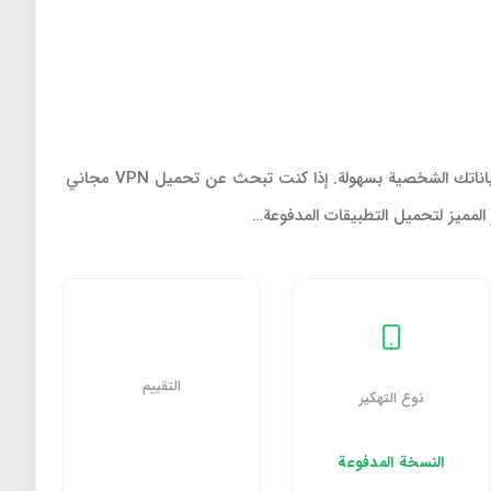
تطبيق FREE VPN SUPER مهكر هو الحل الأمثل لمحبي الخصوصية والأمان على الإنترنت، حيث يتيح لك تصفح المواقع المحجوبة وحماية بياناتك الشخصية بسهولة. إذا كنت تبحث عن تحميل VPN مجاني
التقييم
نوع التهكير
النسخة المدفوعة