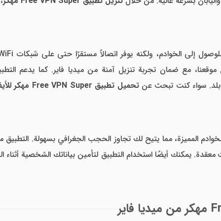
واليابان بسرعة عالية. من خلال
تنزيل تطبيق Free VPN Super مهكر
،
وقعنا، مع ضمان تجربة تنزيل آمنة من ميديا فاير. كما يدعم التط
 بلد. سواء كنت تبحث عن
تحميل تطبيق Free VPN Super مهكر للأيفون
خوادم المميزة، مما يتيح لك تجاوز الحجب الجغرافي بسهولة. التطبيق