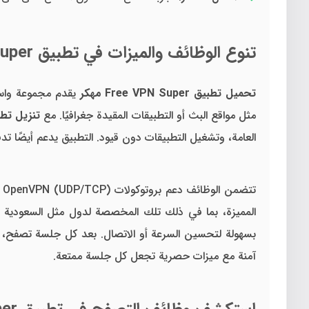
تنوع الوظائف والميزات في تطبيق Free VPN Super مهكر
تحميل تطبيق Free VPN Super مهكر
يقدم مجموعة واسع
مثل مواقع البث أو التطبيقات المقيدة جغرافيًا. مع
تنزيل تطبيق VPN Super
العامة، وتشغيل التطبيقات دون قيود. التطبيق يدعم أيضًا تدفق
تتضمن الوظائف دعم بروتوكولات OpenVPN (UDP/TCP) لتشفير البيانات، مما يضمن حماية خصوصيتك. مع
المميزة، بما في ذلك تلك المخصصة لدول مثل السعودية و
بسهولة لتحسين السرعة أو الاتصال. بعد كل جلسة تصفح، ي
آمنة مع ميزات حصرية تجعل كل جلسة ممتعة.