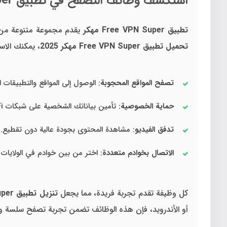
استكشف وظائف التصفح في تطبيق Free VPN Super مهكر
تطبيق Free VPN Super مهكر
يقدم مجموعة متنوعة من 
تحميل تطبيق Free VPN Super مهكر 2025
، يمكنك الاست
تصفح المواقع المحجوبة
: الوصول إلى المواقع والتطبيقات ال
حماية الخصوصية
: تأمين بياناتك الشخصية على شبكات WiFi العامة.
تدفق الفيديو
: مشاهدة المحتوى بجودة عالية دون تقطيع.
الاتصال بخوادم متعددة
: اختر من بين خوادم في الولايات ال
كل وظيفة تقدم تجربة فريدة، مما يجعل
تنزيل تطبيق Free VPN Super مهكر
أو الأندرويد، فإن هذه الوظائف تضمن تجربة تصفح سلسة وآ