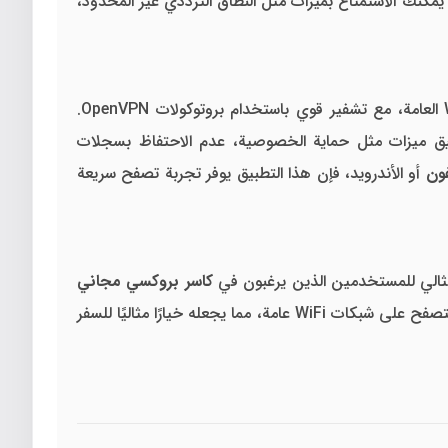
 يمكنك الاستمتاع بميزات مثل النطاق الترددي غير المحدود،
اتصالاً بالإنترنت للوصول إلى الخوادم، ولكنه يوفر اتصالاً مستقرًا حتى على شبكات WiFi العامة، مع تشفير قوي باستخدام بروتوكولات OpenVPN.
بيق ميزات مثل حماية الخصوصية، عدم الاحتفاظ بسجلات
أو الأندرويد، فإن هذا التطبيق يوفر تجربة تصفح سريعة
 مثالي للمستخدمين الذين يرغبون في
كاسر بروكسي مجاني
يوفر سرعة عالية واستقرارًا دون الحاجة إلى إعدادات معقدة. يمكنك أيضًا استخدام التطبيق لتأمين بياناتك الشخصية أثناء التصفح على شبكات WiFi عامة، مما يجعله خيارًا مثاليًا للسفر