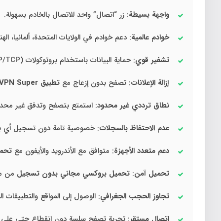
واجهة بسيطة
: زر “اتصال” واحد للاتصال بالخادم بسهولة.
خوادم عالمية
: دعم خوادم في الولايات المتحدة، ألمانيا، الهن
تشفير قوي
: حماية البيانات باستخدام بروتوكولات OpenVPN (UDP/TCP).
إزالة الإعلانات
: تصفح بدون إزعاج مع
تطبيق Free VPN Super مهكر اخر اصدار
نطاق ترددي غير محدود
: استمتع بتصفح وتدفق غير محدود
عدم الاحتفاظ بالسجلات
: خصوصية تامة دون تسجيل أي بي
دعم متعدد الأجهزة
: متوافق مع الأندرويد والأيفون مع
تحميل تطبيق
تحميل آمن
:
تحميل بروكسي مجاني بدون تسجيل
من ميد
تجاوز الحجب الجغرافي
: الوصول إلى المواقع والتطبيقات ا
اتصال مستقر
: تجربة تصفح سلسة دون انقطاع حتى على شبكات WiFi