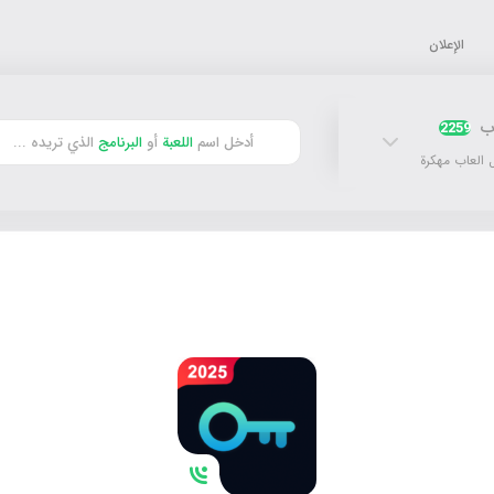
الإعلان
اب
2259
أدخل اسم
اللعبة
أو
البرنامج
الذي تريده ...
 العاب مهكرة