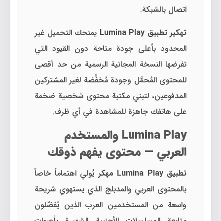
اتصال بالشبكة.
تهكير تطبيق Lumina Play
يمنحك التحميل غير
المحدود بأعلى جودة متاحة دون القيود التي
تفرضها النسخة المجانية الرسمية من حد أقصى
للمحتوى المُحمَّل وجودة مُخفَّضة لغير المشتركين
المدفوعين، لتبني مكتبة محتوى شخصية ضخمة
على هاتفك جاهزة للمشاهدة في أي ظرف.
Lumina Play والمستخدم
العربي — محتوى يفهم ذوقك
تطبيق Lumina Play مهكر
يُولي اهتماماً خاصاً
بالمحتوى العربي والمدبلج الذي يستهوي شريحة
واسعة من المستخدمين العرب الذين يُفضّلون
متابعة المسلسلات الأجنبية الشهيرة بأصوات