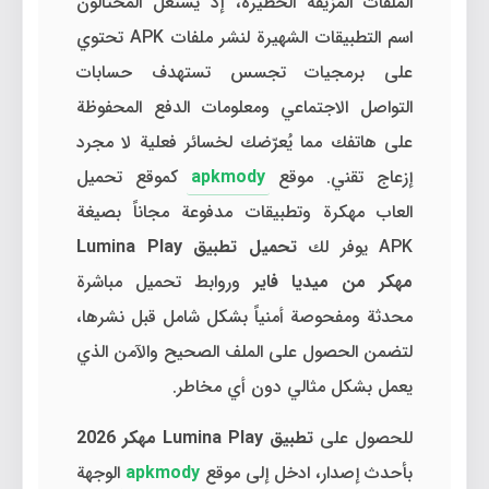
الملفات المزيفة الخطيرة، إذ يستغل المحتالون
اسم التطبيقات الشهيرة لنشر ملفات APK تحتوي
على برمجيات تجسس تستهدف حسابات
التواصل الاجتماعي ومعلومات الدفع المحفوظة
على هاتفك مما يُعرّضك لخسائر فعلية لا مجرد
إزعاج تقني. موقع
apkmody
كموقع تحميل
العاب مهكرة وتطبيقات مدفوعة مجاناً بصيغة
APK يوفر لك
تحميل تطبيق Lumina Play
مهكر من ميديا فاير
وروابط تحميل مباشرة
محدثة ومفحوصة أمنياً بشكل شامل قبل نشرها،
لتضمن الحصول على الملف الصحيح والآمن الذي
يعمل بشكل مثالي دون أي مخاطر.
للحصول على
تطبيق Lumina Play مهكر 2026
بأحدث إصدار، ادخل إلى موقع
apkmody
الوجهة