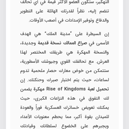
التهكير، ستكون العضو الأكثر قيمة في أي تحالف
تنضم إليه، نظراً لقدرتك الهائلة على التطوير
والدفاع وتوفير الإمدادات في أصعب الأوقات.
إن السيطرة على “مدينة الملك” هي الهدف
الأسمى في
صراع الممالك نسخة قديمة
وجديدة،
والنسخة المهكرة هي طريقك المختصر لهذا
العرش. مع تحالفك القوي وجيوشك الأسطورية،
ستتمكن من خوض معارك حصار ملحمية تدوم
لساعات، حيث يتم اختبار صبرك وحنكتك. إن
تحميل لعبة Rise of Kingdoms مهكرة
يضمن
لك التفوق في هذه النزاعات الكبرى، حيث
يمكنك تعويض خسائرك العسكرية فوراً والعودة
للميدان بقوة أكبر، مما يحطم معنويات الأعداء
ويجبرهم على الخضوع لسلطانك وقيادتك