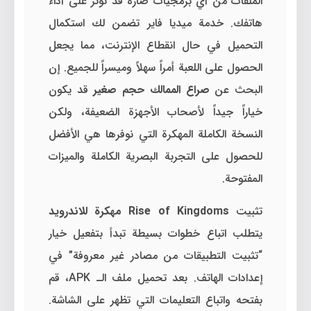
الملفات من أي برمجيات ضارة قد تؤثر على أداء
هاتفك. خدمة ميديا فاير تضمن لك استكمال
التحميل في حال انقطاع الإنترنت، مما يجعل
الحصول على اللعبة أمراً سهلاً وميسراً للجميع. إن
البحث عن
صراع الممالك حجم صغير
قد يكون
خياراً جيداً لأصحاب الأجهزة الضعيفة، ولكن
النسخة الكاملة المهكرة التي نوفرها هي الأفضل
للحصول على التجربة البصرية الكاملة والميزات
المفتوحة.
تثبيت
Rise of Kingdoms مهكرة للاندرويد
يتطلب اتباع خطوات بسيطة تبدأ بتفعيل خيار
“تثبيت التطبيقات من مصادر غير معروفة” في
إعدادات الهاتف. بعد تحميل ملف الـ APK، قم
بفتحه واتباع التعليمات التي تظهر على الشاشة.