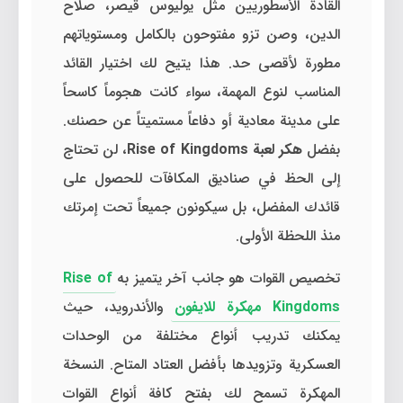
القادة الأسطوريين مثل يوليوس قيصر، صلاح
الدين، وصن تزو مفتوحون بالكامل ومستوياتهم
مطورة لأقصى حد. هذا يتيح لك اختيار القائد
المناسب لنوع المهمة، سواء كانت هجوماً كاسحاً
على مدينة معادية أو دفاعاً مستميتاً عن حصنك.
بفضل
هكر لعبة Rise of Kingdoms
، لن تحتاج
إلى الحظ في صناديق المكافآت للحصول على
قائدك المفضل، بل سيكونون جميعاً تحت إمرتك
منذ اللحظة الأولى.
تخصيص القوات هو جانب آخر يتميز به
Rise of
Kingdoms مهكرة للايفون
والأندرويد، حيث
يمكنك تدريب أنواع مختلفة من الوحدات
العسكرية وتزويدها بأفضل العتاد المتاح. النسخة
المهكرة تسمح لك بفتح كافة أنواع القوات