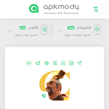
التطبيقات
الألعاب
2259
556
تحميل تطبيقات مهكرة
تحميل العاب مهكرة
تحميل لعبة رايز اوف كينج دوم Rise of Kingdoms 2026 [مهكرة + APK] للاندرويد