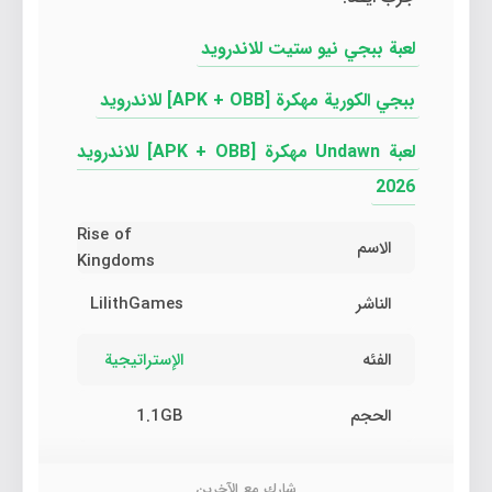
لعبة ببجي نيو ستيت للاندرويد
ببجي الكورية مهكرة [APK + OBB] للاندرويد
لعبة Undawn مهكرة [APK + OBB] للاندرويد
2026
Rise of
الاسم
Kingdoms
الناشر
LilithGames‏
الفئه
الإستراتيجية
الحجم
1.1GB
شارك مع الآخرين