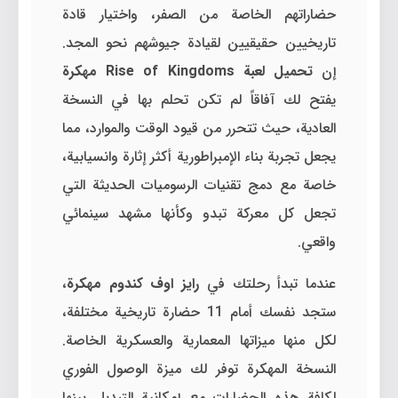
حضاراتهم الخاصة من الصفر، واختيار قادة
تاريخيين حقيقيين لقيادة جيوشهم نحو المجد.
إن
تحميل لعبة Rise of Kingdoms مهكرة
يفتح لك آفاقاً لم تكن تحلم بها في النسخة
العادية، حيث تتحرر من قيود الوقت والموارد، مما
يجعل تجربة بناء الإمبراطورية أكثر إثارة وانسيابية،
خاصة مع دمج تقنيات الرسوميات الحديثة التي
تجعل كل معركة تبدو وكأنها مشهد سينمائي
واقعي.
عندما تبدأ رحلتك في
رايز اوف كندوم مهكرة
،
ستجد نفسك أمام 11 حضارة تاريخية مختلفة،
لكل منها ميزاتها المعمارية والعسكرية الخاصة.
النسخة المهكرة توفر لك ميزة الوصول الفوري
لكافة هذه الحضارات مع إمكانية التبديل بينها