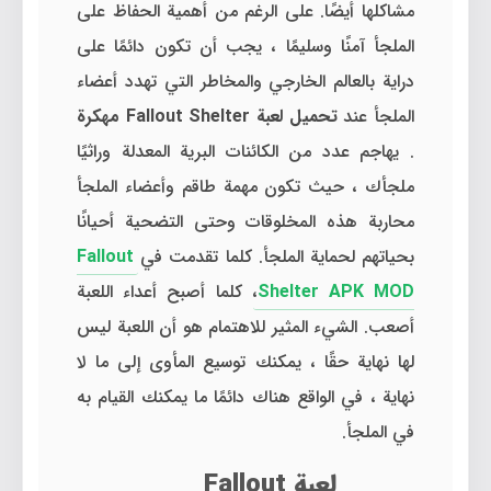
مشاكلها أيضًا. على الرغم من أهمية الحفاظ على
الملجأ آمنًا وسليمًا ، يجب أن تكون دائمًا على
دراية بالعالم الخارجي والمخاطر التي تهدد أعضاء
الملجأ عند
تحميل لعبة Fallout Shelter مهكرة
. يهاجم عدد من الكائنات البرية المعدلة وراثيًا
ملجأك ، حيث تكون مهمة طاقم وأعضاء الملجأ
محاربة هذه المخلوقات وحتى التضحية أحيانًا
بحياتهم لحماية الملجأ. كلما تقدمت في
Fallout
Shelter APK MOD
، كلما أصبح أعداء اللعبة
أصعب. الشيء المثير للاهتمام هو أن اللعبة ليس
لها نهاية حقًا ، يمكنك توسيع المأوى إلى ما لا
نهاية ، في الواقع هناك دائمًا ما يمكنك القيام به
في الملجأ.
لعبة Fallout