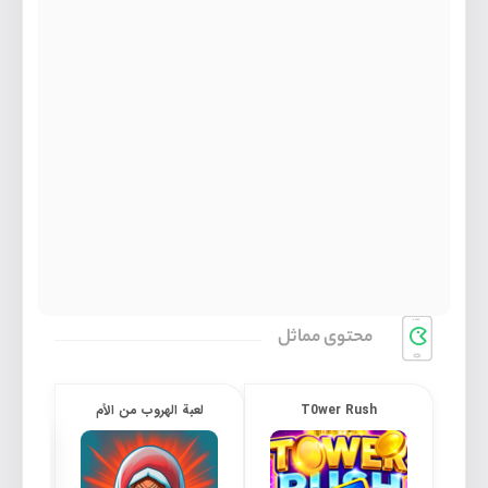
محتوی مماثل
T0wer Rush
لعبة الهروب من الأم
 Pro