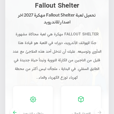
Fallout Shelter
تحميل لعبة Fallout Shelter مهكرة 2027 اخر
اصدار للاندرويد
FALLOUT SHELTER مهكرة هي لعبة محاكاة مشهورة
جدًا للهواتف الأندرويد، دورك في اللعبة هو قيادة هذا
المأوى وتوسيعه. عليك أن تدخل أحد هذه الملاجئ مع عدد
قليل من الناجين من الكارثة النووية وتبدأ حياة جديدة في
الطابق السفلي. في البداية ، ملجأك ليس أكثر من محطة
كهرباء توزع الكهرباء والماء…
تحميل لعبة Fallout Shelter مهكرة 2027 اخر اصدار للاندرويد
الإصدار الحالي
يتطلب اندرويد