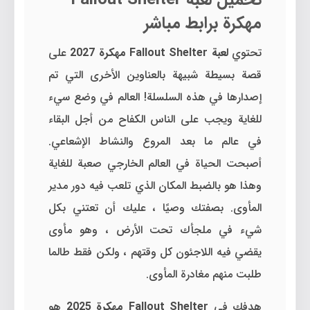
تحميل لعبة Fallout Shelter
مهكرة برابط مباشر
تحتوي
لعبة Fallout Shelter مهكرة
2027
على
قصة بسيطة شبيهة بالعناوين الأخرى التي تم
إصدارها في هذه السلسلة! العالم في وضع سيء
للغاية ويجب على الناس الكفاح من أجل البقاء
في عالم ما بعد المروع والنشاط الإشعاعي.
أصبحت الحياة في العالم الخارجي صعبة للغاية
وهذا هو بالضبط المكان الذي تلعب فيه دور مدير
المأوى. بصفتك وصيًا ، عليك أن تعتني بكل
شيء في ملجأك تحت الأرض ، وهو مأوى
يقضي فيه اللاجئون كل وقتهم ، ولكن فقط طالما
طلبت منهم مغادرة المأوى.
هدفك في
Fallout Shelter مهكرة
2025
هو