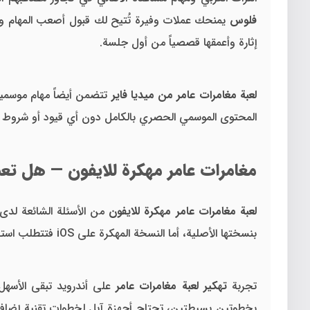
فلوس
يمنحك عملات وفيرة تُتيح لك قبول أصعب المهام وأعلاه
إثارة وأعمقها قصصياً من أول جلسة.
لعبة مغامرات عامر من ميديا فاير
تتضمن أيضاً مهام موسمية 
المحتوى الموسمي الحصري بالكامل دون أي قيود أو شروط 
مغامرات عامر مهكرة للايفون — هل تع
لعبة مغامرات عامر مهكرة للايفون
من الأسئلة الشائعة لدى 
بنسختها الأصلية، أما النسخة المهكرة على iOS فتتطلب استخدام أدوات بديلة كـ AltStore أو Sideloadly لتثبيت ملفات IPA المعدّلة خارج القيود الصارمة لمتجر آبل الرسمي.
تجربة
تهكير لعبة مغامرات عامر
بخطوتين بسيطتين، تحتاج أجهزة آبل لخطوات تقنية إضاف