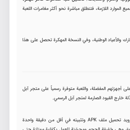
 الموارد اللازمة، فتنطلق مباشرة نحو أكثر مغامرات اللعبة
بارك والأعياد الوطنية، وفي النسخة المهكرة تحصل على هذا
ى أجهزتهم المفضلة، واللعبة متوفرة رسمياً على متجر آبل
على أندرويد تبقى الأسهل والأكثر استقراراً والأضمن على المدى الطويل، فبينما يكفيك على أندرويد تحميل ملف APK وتثبيته في أقل من دقيقة واحدة
د متوافقة مع الإصدار 5.0 وما فوق وهي خفيفة الحجم ومحسّنة للعمل بكفاءة ممتازة حتى