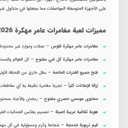
على الأجهزة المتوسطة المواصفات مما يجعلها في متناول شري
مميزات لعبة مغامرات عامر مهكرة 2026
مغامرات عامر مهكرة فلوس
— عملات وموارد غير محدودة م
مغامرات عامر مهكرة كل شي مفتوح
— كل العوالم والمستو
فتح جميع القدرات الخاصة
— بطل خارق من اللحظة الأول
إزالة الإعلانات كلياً
— تجربة مغامرة نظيفة بلا أي مقاطعات
محتوى موسمي حصري مفتوح
— رمضان والأعياد بمحتو
هوية ثقافية عربية أصيلة
— تصميم يعكس الجماليات العرب
قيم تربوية مُدمجة
— شجاعة وكرم ومسؤولية في كل مهم