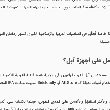
ا مكافأة منذ البداية دون الحاجة لبدء بالمهام السهلة التمهيدية لتجميع
خاصة تُطلَق في المناسبات العربية والإسلامية الكبرى كشهر رمضان الم
مسبقة.
مل على أجهزة آبل؟
مستخدمي آبل العرب الراغبين في تجربة هذه اللعبة العربية الأصيلة عل
ية.
لعبة مغامرات عامر apk
على أندروي