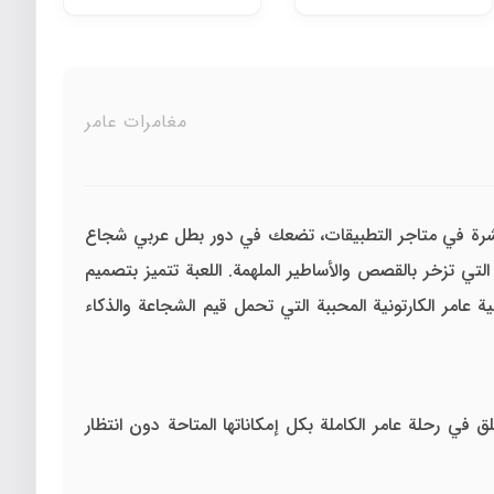
مغامرات عامر
منتشرة في متاجر التطبيقات، تضعك في دور بطل عربي شجاع
تي تزخر بالقصص والأساطير الملهمة. اللعبة تتميز بتصميم
ر الكارتونية المحببة التي تحمل قيم الشجاعة والذكاء
في رحلة عامر الكاملة بكل إمكاناتها المتاحة دون انتظار