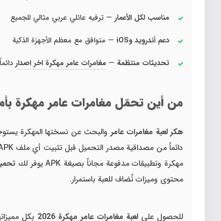
مناسب لكل الأعمار
— ترفيه عائلي عربي مثالي للجميع
دعم أندرويد وiOS
— متوافق مع معظم الأجهزة الذكية
تحديثات منتظمة
—
مغامرات عامر مهكرة اخر اصدار
دائماً
من أين تحمّل مغامرات عامر مهكرة بأ
هكر لعبة مغامرات عامر
والبحث عن نسختها المهكرة يستوجب 
دائماً من مصداقية مصدر التحميل قبل تثبيت أي ملف APK على جهازك خاصة أن هذا النوع من الألعاب يُستخدم غالباً على أجهزة يشارك فيها الأطفال. موقع
مهكرة وتطبيقات مدفوعة مجاناً بصيغة APK يوفر لك
تحميل
محتوى وميزات تُضاف للعبة باستمرار.
للحصول على
لعبة مغامرات عامر مهكرة 2026
بكل مميزاته