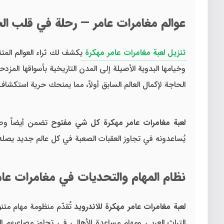
عوالم مغامرات عامر — رحلة في قلب الح
تنزيل لعبة مغامرات عامر مهكرة
يكشف لك ثراء العوالم المت
وخيامها البدوية الأصيلة إلى المدن التاريخية بأسواقها المزدح
الحاجة لإكمال العالم السابق أولاً، مما يمنحك حرية استكش
لعبة مغامرات عامر مهكرة كل شي مفتوح
تضمن أيضاً وصول
يُساعدونه في تجاوز العقبات الصعبة في كل عالم جديد يصله
نظام المهام والتحديات في مغامرات عام
لعبة مغامرات عامر مهكرة للاندرويد
تُقدّم منظومة مهام متنو
التراث العربي ومهام مساعدة الأهالي في تجاوز مصاعبهم ال